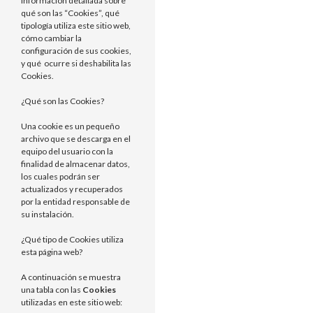
información detallada sobre
qué son las “Cookies”, qué
tipología utiliza este sitio web,
cómo cambiar la
configuración de sus cookies,
y qué ocurre si deshabilita las
Cookies.
¿Qué son las Cookies?
Una cookie es un pequeño
archivo que se descarga en el
equipo del usuario con la
finalidad de almacenar datos,
los cuales podrán ser
actualizados y recuperados
por la entidad responsable de
su instalación.
¿Qué tipo de Cookies utiliza
esta página web?
A continuación se muestra
una tabla con las
Cookies
utilizadas en este sitio web: