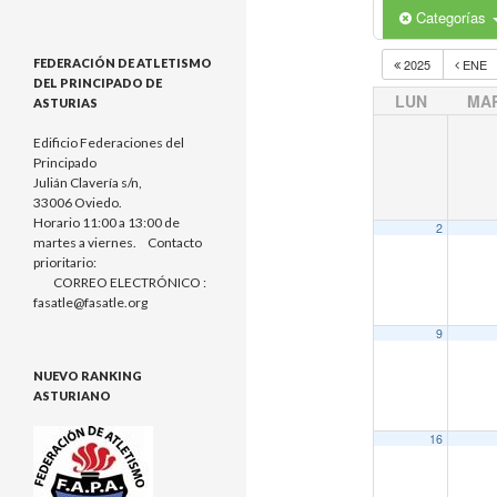
Categorías
FEDERACIÓN DE ATLETISMO
2025
ENE
DEL PRINCIPADO DE
LUN
MA
ASTURIAS
Edificio Federaciones del
Principado
Julián Clavería s/n,
33006 Oviedo.
Horario 11:00 a 13:00 de
2
martes a viernes. Contacto
prioritario:
CORREO ELECTRÓNICO :
fasatle@fasatle.org
9
NUEVO RANKING
ASTURIANO
16