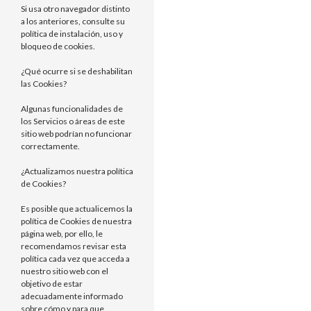
Si usa otro navegador distinto
a los anteriores, consulte su
política de instalación, uso y
bloqueo de cookies.
¿Qué ocurre si se deshabilitan
las Cookies?
Algunas funcionalidades de
los Servicios o áreas de este
sitio web podrían no funcionar
correctamente.
¿Actualizamos nuestra política
de Cookies?
Es posible que actualicemos la
política de Cookies de nuestra
página web, por ello, le
recomendamos revisar esta
política cada vez que acceda a
nuestro sitio web con el
objetivo de estar
adecuadamente informado
sobre cómo y para que