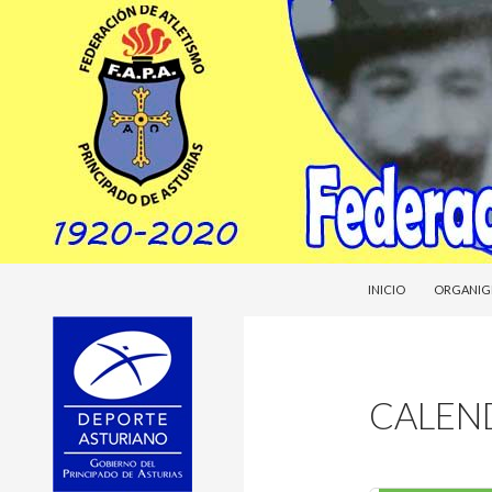
SALTAR AL CONTENI
Buscar
Federacion Asturiana de Atletismo
INICIO
ORGANIG
fasatle
CALEN