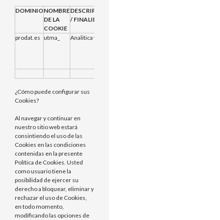
DOMINIO
NOMBRE
DESCRIPCION
PROVEEDOR
CADUCIDAD
DE LA
/ FINALIDAD
COOKIE
prodat.es
utma_
Analitica web
Propias
2 años desde
que se creo
inicialmente o
se restableció
¿Cómo puede configurar sus
Cookies?
Al navegar y continuar en
nuestro sitio web estará
consintiendo el uso de las
Cookies en las condiciones
contenidas en la presente
Política de Cookies. Usted
como usuario tiene la
posibilidad de ejercer su
derecho a bloquear, eliminar y
rechazar el uso de Cookies,
en todo momento,
modificando las opciones de