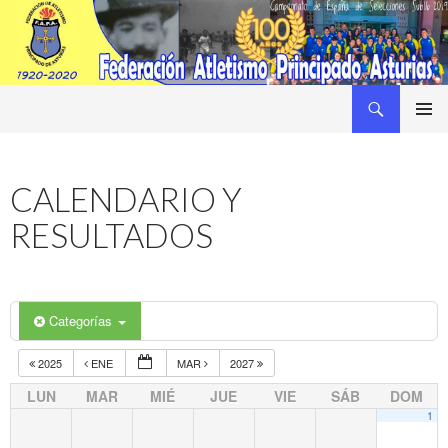
Buscar
Federacion Asturiana de Atletismo
SALTAR
MENÚ
AL
PRINCI
CONTENIDO
CALENDARIO Y
RESULTADOS
Categorías
2025
ENE
MAR
2027
LUN
MAR
MIÉ
JUE
VIE
SÁB
DOM
1