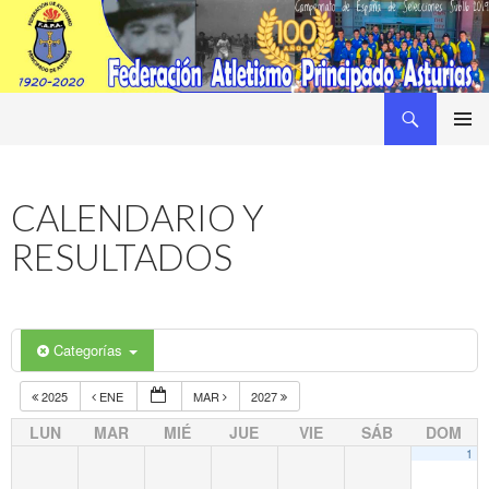
Buscar
Federacion Asturiana de Atletismo
SALTAR
MENÚ
AL
PRINCI
CONTENIDO
CALENDARIO Y
RESULTADOS
Categorías
2025
ENE
MAR
2027
LUN
MAR
MIÉ
JUE
VIE
SÁB
DOM
1