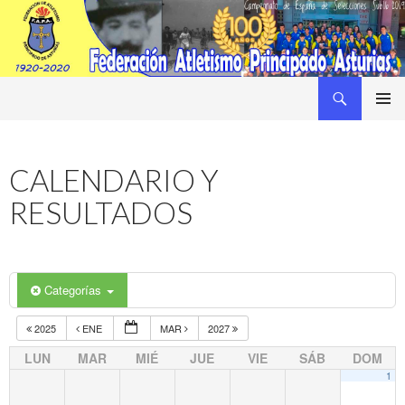
Buscar
Federacion Asturiana de Atletismo
SALTAR
MENÚ
AL
PRINCI
CONTENIDO
CALENDARIO Y
RESULTADOS
Categorías
2025
ENE
MAR
2027
LUN
MAR
MIÉ
JUE
VIE
SÁB
DOM
1