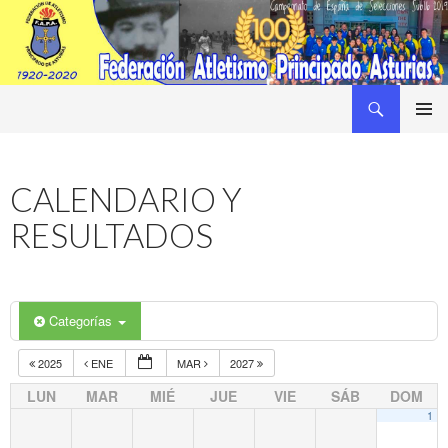
Buscar
Federacion Asturiana de Atletismo
SALTAR
MENÚ
AL
PRINCI
CONTENIDO
CALENDARIO Y
RESULTADOS
Categorías
2025
ENE
MAR
2027
LUN
MAR
MIÉ
JUE
VIE
SÁB
DOM
1