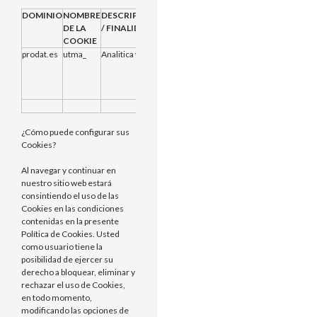
DOMINIO
NOMBRE
DESCRIPCION
PROVEEDOR
CADUCIDAD
DE LA
/ FINALIDAD
COOKIE
prodat.es
utma_
Analitica web
Propias
2 años desde
que se creo
inicialmente o
se restableció
¿Cómo puede configurar sus
Cookies?
Al navegar y continuar en
nuestro sitio web estará
consintiendo el uso de las
Cookies en las condiciones
contenidas en la presente
Política de Cookies. Usted
como usuario tiene la
posibilidad de ejercer su
derecho a bloquear, eliminar y
rechazar el uso de Cookies,
en todo momento,
modificando las opciones de