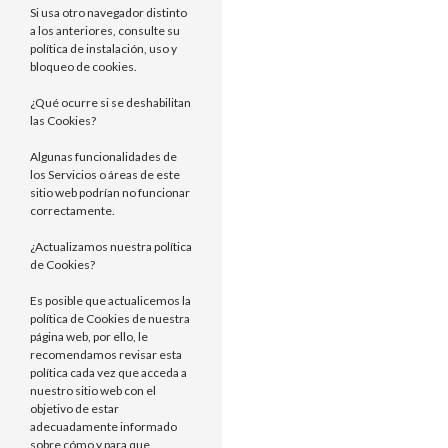
Si usa otro navegador distinto
a los anteriores, consulte su
política de instalación, uso y
bloqueo de cookies.
¿Qué ocurre si se deshabilitan
las Cookies?
Algunas funcionalidades de
los Servicios o áreas de este
sitio web podrían no funcionar
correctamente.
¿Actualizamos nuestra política
de Cookies?
Es posible que actualicemos la
política de Cookies de nuestra
página web, por ello, le
recomendamos revisar esta
política cada vez que acceda a
nuestro sitio web con el
objetivo de estar
adecuadamente informado
sobre cómo y para que