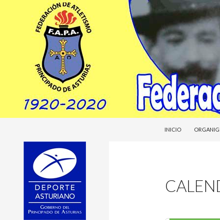
SALTAR AL CONTENI
Buscar
Federacion Asturiana de Atletismo
INICIO
ORGANIG
fasatle
CALEN