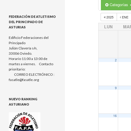
Categorías
FEDERACIÓN DE ATLETISMO
2025
ENE
DEL PRINCIPADO DE
LUN
MA
ASTURIAS
Edificio Federaciones del
Principado
Julián Clavería s/n,
33006 Oviedo.
Horario 11:00 a 13:00 de
2
martes a viernes. Contacto
prioritario:
CORREO ELECTRÓNICO :
fasatle@fasatle.org
9
NUEVO RANKING
ASTURIANO
16