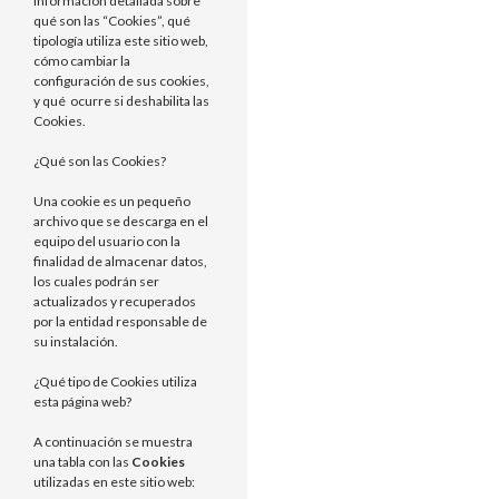
información detallada sobre
qué son las “Cookies”, qué
tipología utiliza este sitio web,
cómo cambiar la
configuración de sus cookies,
y qué ocurre si deshabilita las
Cookies.
¿Qué son las Cookies?
Una cookie es un pequeño
archivo que se descarga en el
equipo del usuario con la
finalidad de almacenar datos,
los cuales podrán ser
actualizados y recuperados
por la entidad responsable de
su instalación.
¿Qué tipo de Cookies utiliza
esta página web?
A continuación se muestra
una tabla con las
Cookies
utilizadas en este sitio web: