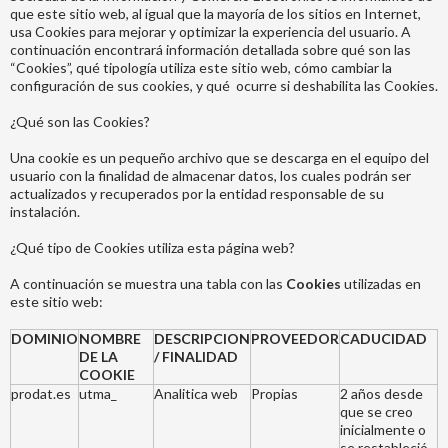
que este sitio web, al igual que la mayoría de los sitios en Internet,
usa Cookies para mejorar y optimizar la experiencia del usuario. A
continuación encontrará información detallada sobre qué son las
“Cookies”, qué tipología utiliza este sitio web, cómo cambiar la
configuración de sus cookies, y qué ocurre si deshabilita las Cookies.
¿Qué son las Cookies?
Una cookie es un pequeño archivo que se descarga en el equipo del
usuario con la finalidad de almacenar datos, los cuales podrán ser
actualizados y recuperados por la entidad responsable de su
instalación.
¿Qué tipo de Cookies utiliza esta página web?
A continuación se muestra una tabla con las
Cookies
utilizadas en
este sitio web:
DOMINIO
NOMBRE
DESCRIPCION
PROVEEDOR
CADUCIDAD
DE LA
/ FINALIDAD
COOKIE
prodat.es
utma_
Analitica web
Propias
2 años desde
que se creo
inicialmente o
se restableció