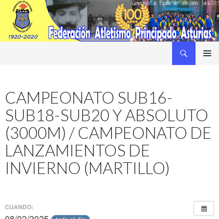
Buscar
Federacion Asturiana de Atletismo
SALTAR
MENÚ
AL
PRINCI
CONTENIDO
CAMPEONATO SUB16-
SUB18-SUB20 Y ABSOLUTO
(3000M) / CAMPEONATO DE
LANZAMIENTOS DE
INVIERNO (MARTILLO)
CUANDO:
08/02/2025