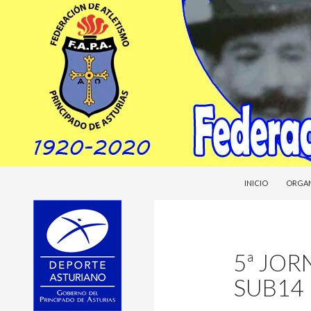
SALTAR AL CONTE
Buscar
Federacion Asturiana de Atletismo
INICIO
ORGA
fasatle
5ª JOR
SUB14