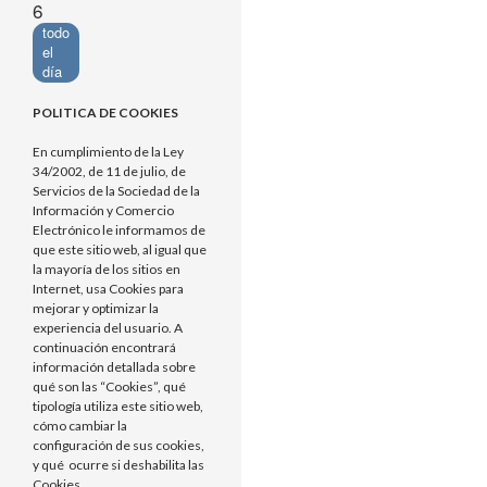
6
todo
el
día
POLITICA DE COOKIES
En cumplimiento de la Ley
34/2002, de 11 de julio, de
Servicios de la Sociedad de la
Información y Comercio
Electrónico le informamos de
que este sitio web, al igual que
la mayoría de los sitios en
Internet, usa Cookies para
mejorar y optimizar la
experiencia del usuario. A
continuación encontrará
información detallada sobre
qué son las “Cookies”, qué
tipología utiliza este sitio web,
cómo cambiar la
configuración de sus cookies,
y qué ocurre si deshabilita las
Cookies.