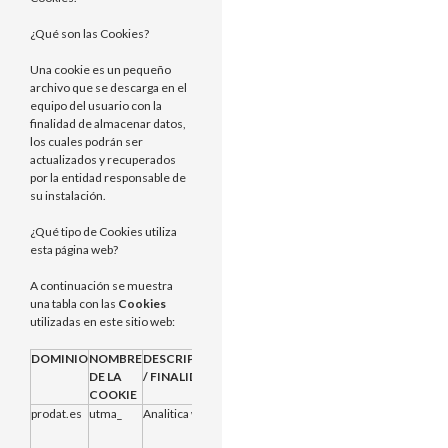
¿Qué son las Cookies?
Una cookie es un pequeño
archivo que se descarga en el
equipo del usuario con la
finalidad de almacenar datos,
los cuales podrán ser
actualizados y recuperados
por la entidad responsable de
su instalación.
¿Qué tipo de Cookies utiliza
esta página web?
A continuación se muestra
una tabla con las
Cookies
utilizadas en este sitio web:
DOMINIO
NOMBRE
DESCRIPCION
PROVEEDOR
CADUCIDAD
DE LA
/ FINALIDAD
COOKIE
prodat.es
utma_
Analitica web
Propias
2 años desde
que se creo