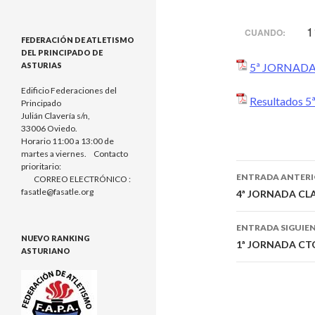
1
CUANDO:
FEDERACIÓN DE ATLETISMO
DEL PRINCIPADO DE
5ª JORNADA
ASTURIAS
Edificio Federaciones del
Resultados 5ª
Principado
Julián Clavería s/n,
33006 Oviedo.
Horario 11:00 a 13:00 de
martes a viernes. Contacto
prioritario:
ENTRADA ANTER
CORREO ELECTRÓNICO :
Navegaci
fasatle@fasatle.org
4ª JORNADA CLA
de
ENTRADA SIGUIE
NUEVO RANKING
entradas
1ª JORNADA CT
ASTURIANO