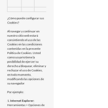
inicialmente o
se restableció
¿Cómo puede configurar sus
Cookies?
Al navegar y continuar en
nuestro sitio web estará
consintiendo el uso de las
Cookies en las condiciones
contenidas en la presente
Política de Cookies. Usted
como usuario tiene la
posibilidad de ejercer su
derecho a bloquear, eliminar y
rechazar el uso de Cookies,
en todo momento,
modificando las opciones de
su navegador
Por ejemplo:
1.
Internet Explorer
:
Herramientas > Opciones de