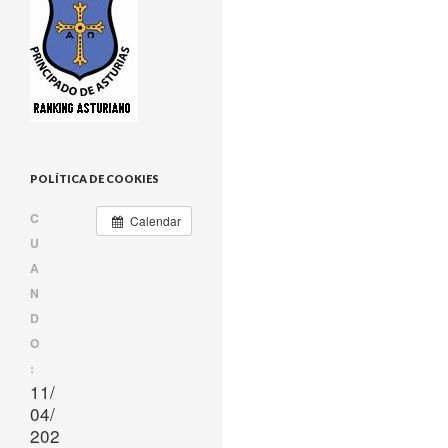
POLÍTICA DE COOKIES
C
Calendar
U
A
N
D
O
:
11/
04/
202