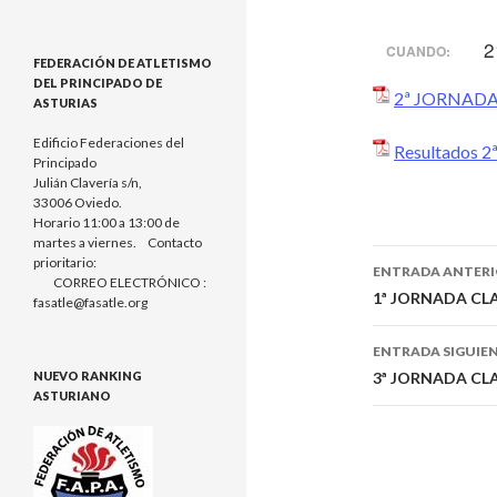
2
CUANDO:
FEDERACIÓN DE ATLETISMO
DEL PRINCIPADO DE
2ª JORNADA
ASTURIAS
Edificio Federaciones del
Resultados 2ª
Principado
Julián Clavería s/n,
33006 Oviedo.
Horario 11:00 a 13:00 de
martes a viernes. Contacto
prioritario:
ENTRADA ANTER
CORREO ELECTRÓNICO :
Navegaci
1ª JORNADA CLA
fasatle@fasatle.org
de
ENTRADA SIGUIE
entradas
3ª JORNADA CLA
NUEVO RANKING
ASTURIANO