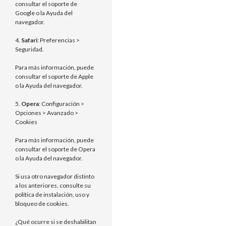
consultar el soporte de
Google o la Ayuda del
navegador.
4.
Safari
: Preferencias >
Seguridad.
Para más información, puede
consultar el soporte de Apple
o la Ayuda del navegador.
5.
Opera
: Configuración >
Opciones > Avanzado >
Cookies
Para más información, puede
consultar el soporte de Opera
o la Ayuda del navegador.
Si usa otro navegador distinto
a los anteriores, consulte su
política de instalación, uso y
bloqueo de cookies.
¿Qué ocurre si se deshabilitan