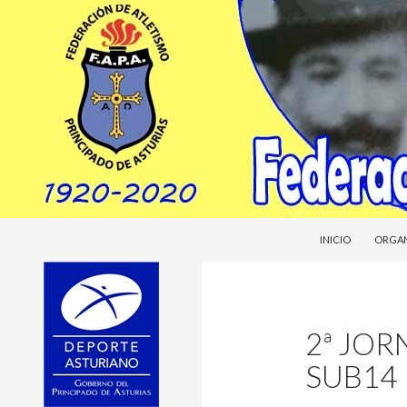
SALTAR AL CONTE
Buscar
Federacion Asturiana de Atletismo
INICIO
ORGA
fasatle
2ª JOR
SUB14