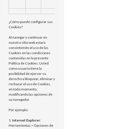
inicialmente o
se restableció
¿Cómo puede configurar sus
Cookies?
Al navegar y continuar en
nuestro sitio web estará
consintiendo el uso de las
Cookies en las condiciones
contenidas en la presente
Política de Cookies. Usted
como usuario tiene la
posibilidad de ejercer su
derecho a bloquear, eliminar y
rechazar el uso de Cookies,
en todo momento,
modificando las opciones de
su navegador
Por ejemplo:
1.
Internet Explorer
:
Herramientas > Opciones de