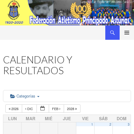
Buscar
Federacion Asturiana de Atletismo
SALTAR
MENÚ
AL
PRINCI
CONTENIDO
CALENDARIO Y
RESULTADOS
Categorías
2026
DIC
FEB
2028
LUN
MAR
MIÉ
JUE
VIE
SÁB
DOM
1
2
3