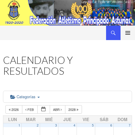
Buscar
Federacion Asturiana de Atletismo
SALTAR
MENÚ
AL
PRINCI
CONTENIDO
CALENDARIO Y
RESULTADOS
Categorías
2026
FEB
ABR
2028
LUN
MAR
MIÉ
JUE
VIE
SÁB
DOM
1
2
3
4
5
6
7