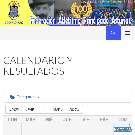
Buscar
Federacion Asturiana de Atletismo
SALTAR
MENÚ
AL
PRINCI
CONTENIDO
CALENDARIO Y
RESULTADOS
Categorías
2025
ENE
MAR
2027
LUN
MAR
MIÉ
JUE
VIE
SÁB
DOM
1
CTO. AST