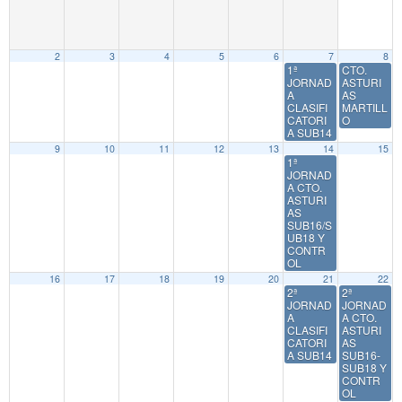
2
3
4
5
6
7
8
1ª
CTO.
JORNAD
ASTURI
A
AS
CLASIFI
MARTILL
CATORI
O
A SUB14
9
10
11
12
13
14
15
1ª
JORNAD
A CTO.
ASTURI
AS
SUB16/S
UB18 Y
CONTR
OL
16
17
18
19
20
21
22
2ª
2ª
JORNAD
JORNAD
A
A CTO.
CLASIFI
ASTURI
CATORI
AS
A SUB14
SUB16-
SUB18 Y
CONTR
OL