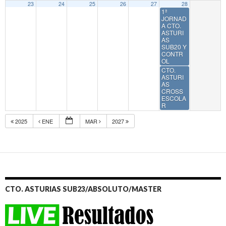
23
24
25
26
27
28
1ª
JORNAD
A CTO.
ASTURI
AS
SUB20 Y
CONTR
OL
CTO.
ASTURI
AS
CROSS
ESCOLA
R
2025
ENE
MAR
2027
CTO. ASTURIAS SUB23/ABSOLUTO/MASTER