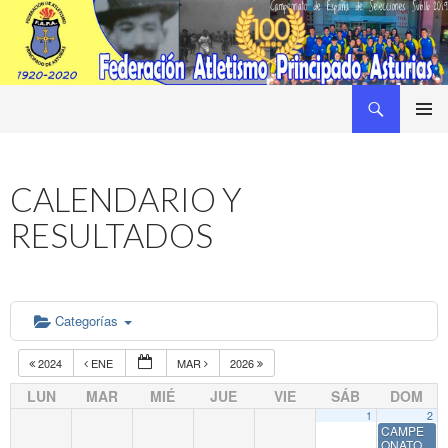
Buscar
Federacion Asturiana de Atletismo
SALTAR
MENÚ
AL
PRINCI
CONTENIDO
CALENDARIO Y
RESULTADOS
Categorías
2024
ENE
MAR
2026
LUN
MAR
MIÉ
JUE
VIE
SÁB
DOM
1
2
CAMPE
ONATO