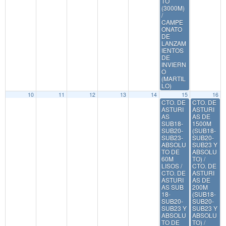
TO
(3000M)
/
CAMPE
ONATO
DE
LANZAM
IENTOS
DE
INVIERN
O
(MARTIL
LO)
10
11
12
13
14
15
16
CTO. DE
CTO. DE
ASTURI
ASTURI
AS
AS DE
SUB18-
1500M
SUB20-
(SUB18-
SUB23-
SUB20-
ABSOLU
SUB23 Y
TO DE
ABSOLU
60M
TO) /
LISOS /
CTO. DE
CTO. DE
ASTURI
ASTURI
AS DE
AS SUB
200M
18-
(SUB18-
SUB20-
SUB20-
SUB23 Y
SUB23 Y
ABSOLU
ABSOLU
TO DE
TO) /