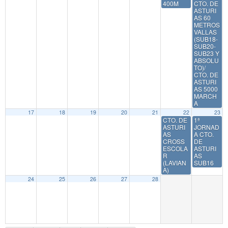
400M
CTO. DE
ASTURI
AS 60
METROS
VALLAS
(SUB18-
SUB20-
SUB23 Y
ABSOLU
TO)/
CTO. DE
ASTURI
AS 5000
MARCH
A
17
18
19
20
21
22
23
CTO. DE
1ª
ASTURI
JORNAD
AS
A CTO.
CROSS
DE
ESCOLA
ASTURI
R
AS
(LAVIAN
SUB16
A)
24
25
26
27
28