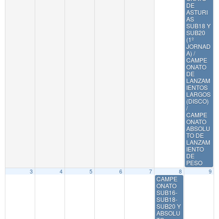
DE
ASTURI
AS
SUB18 Y
SUB20
(1º
JORNAD
A) /
CAMPE
ONATO
DE
LANZAM
IENTOS
LARGOS
(DISCO)
/
CAMPE
ONATO
ABSOLU
TO DE
LANZAM
IENTO
DE
PESO
3
4
5
6
7
8
9
CAMPE
ONATO
SUB16-
SUB18-
SUB20 Y
ABSOLU