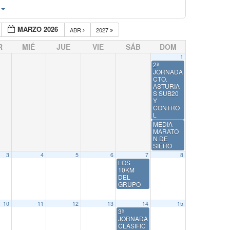
MARZO 2026
ABR
2027
R
MIÉ
JUE
VIE
SÁB
DOM
1
2ª
JORNADA
CTO.
ASTURIA
S SUB20
Y
CONTRO
L
MEDIA
MARATO
N DE
SIERO
3
4
5
6
7
8
LOS
10KM
DEL
GRUPO
10
11
12
13
14
15
3ª
JORNADA
CLASIFIC