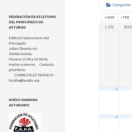
Categorías
FEDERACIÓN DE ATLETISMO
2025
FEB
DEL PRINCIPADO DE
LUN
MA
ASTURIAS
Edificio Federaciones del
Principado
Julián Clavería s/n,
33006 Oviedo.
Horario 11:00 a 13:00 de
martes a viernes. Contacto
prioritario:
CORREO ELECTRÓNICO :
fasatle@fasatle.org
2
NUEVO RANKING
ASTURIANO
9