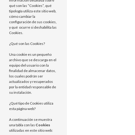
información detallada sobre
qué son las “Cookies”, qué
tipología utiliza este sitio web,
cómo cambiar la
configuración de sus cookies,
y qué ocurre si deshabilita las
Cookies.
¿Qué son las Cookies?
Una cookie es un pequeño
archivo que se descarga en el
equipo del usuario con la
finalidad de almacenar datos,
los cuales podrán ser
actualizados y recuperados
por la entidad responsable de
su instalación.
¿Qué tipo de Cookies utiliza
esta página web?
A continuación se muestra
una tabla con las
Cookies
utilizadas en este sitio web: