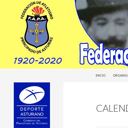
SALTAR AL CONTENI
Buscar
Federacion Asturiana de Atletismo
INICIO
ORGANIG
fasatle
CALEN