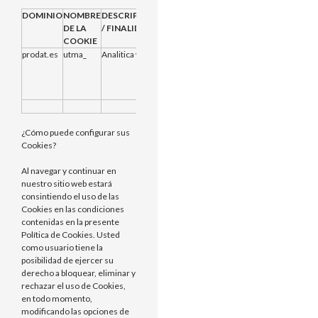
DOMINIO
NOMBRE
DESCRIPCION
PROVEEDOR
CADUCIDAD
DE LA
/ FINALIDAD
COOKIE
prodat.es
utma_
Analitica web
Propias
2 años desde
que se creo
inicialmente o
se restableció
¿Cómo puede configurar sus
Cookies?
Al navegar y continuar en
nuestro sitio web estará
consintiendo el uso de las
Cookies en las condiciones
contenidas en la presente
Política de Cookies. Usted
como usuario tiene la
posibilidad de ejercer su
derecho a bloquear, eliminar y
rechazar el uso de Cookies,
en todo momento,
modificando las opciones de