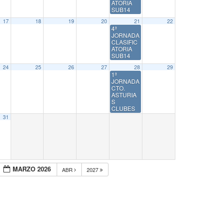
ATORIA
SUB14
17
18
19
20
21
22
4ª
JORNADA
CLASIFIC
ATORIA
SUB14
24
25
26
27
28
29
1ª
JORNADA
CTO.
ASTURIA
S
CLUBES
31
MARZO 2026
ABR
2027