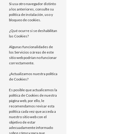
Si usa otro navegador distinto
a los anteriores, consulte su
política de instalación, uso y
bloqueo de cookies.
¿Qué ocurre si se deshabilitan
las Cookies?
Algunas funcionalidades de
los Servicios o áreas de este
sitio web podrían no funcionar
correctamente.
¿Actualizamos nuestra política
de Cookies?
Es posible que actualicemos la
política de Cookies de nuestra
página web, por ello, le
recomendamos revisar esta
política cada vez que acceda a
nuestro sitio web con el
objetivo de estar
adecuadamente informado
sobre cómo y para que