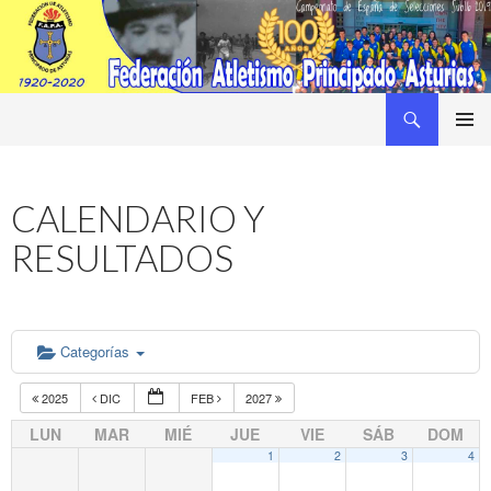
Buscar
Federacion Asturiana de Atletismo
SALTAR
MENÚ
AL
PRINCI
CONTENIDO
CALENDARIO Y
RESULTADOS
Categorías
2025
DIC
FEB
2027
LUN
MAR
MIÉ
JUE
VIE
SÁB
DOM
1
2
3
4