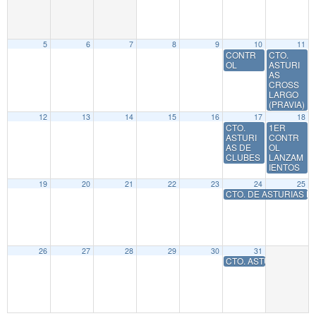
5
6
7
8
9
10
11
CONTR
CTO.
OL
ASTURI
AS
CROSS
LARGO
(PRAVIA)
12
13
14
15
16
17
18
CTO.
1ER
ASTURI
CONTR
AS DE
OL
CLUBES
LANZAM
IENTOS
19
20
21
22
23
24
25
CTO. DE ASTURIAS 
26
27
28
29
30
31
CTO. ASTURIAS SUB