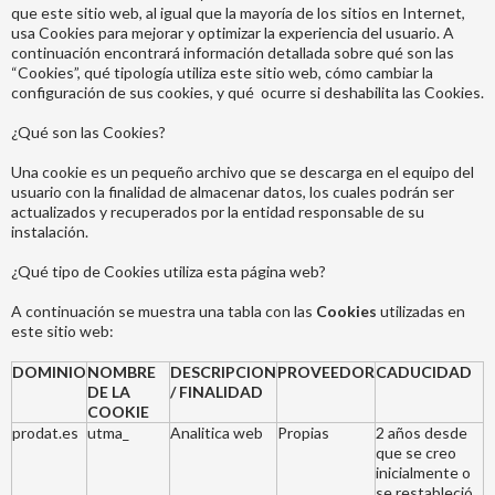
que este sitio web, al igual que la mayoría de los sitios en Internet,
usa Cookies para mejorar y optimizar la experiencia del usuario. A
continuación encontrará información detallada sobre qué son las
“Cookies”, qué tipología utiliza este sitio web, cómo cambiar la
configuración de sus cookies, y qué ocurre si deshabilita las Cookies.
¿Qué son las Cookies?
Una cookie es un pequeño archivo que se descarga en el equipo del
usuario con la finalidad de almacenar datos, los cuales podrán ser
actualizados y recuperados por la entidad responsable de su
instalación.
¿Qué tipo de Cookies utiliza esta página web?
A continuación se muestra una tabla con las
Cookies
utilizadas en
este sitio web:
DOMINIO
NOMBRE
DESCRIPCION
PROVEEDOR
CADUCIDAD
DE LA
/ FINALIDAD
COOKIE
prodat.es
utma_
Analitica web
Propias
2 años desde
que se creo
inicialmente o
se restableció