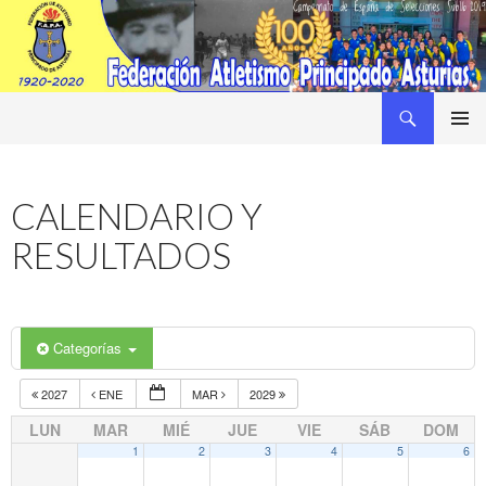
Buscar
Federacion Asturiana de Atletismo
SALTAR
MENÚ
AL
PRINCI
CONTENIDO
CALENDARIO Y
RESULTADOS
Categorías
2027
ENE
MAR
2029
LUN
MAR
MIÉ
JUE
VIE
SÁB
DOM
1
2
3
4
5
6