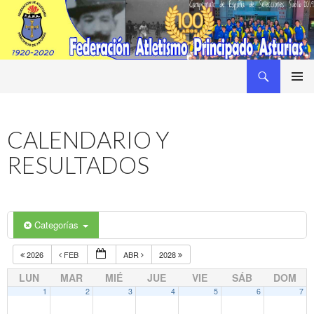
Buscar
Federacion Asturiana de Atletismo
SALTAR
MENÚ
AL
PRINCI
CONTENIDO
CALENDARIO Y
RESULTADOS
Categorías
2026
FEB
ABR
2028
LUN
MAR
MIÉ
JUE
VIE
SÁB
DOM
1
2
3
4
5
6
7