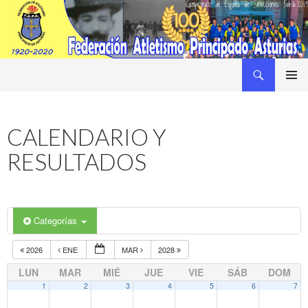
Buscar
Federacion Asturiana de Atletismo
SALTAR
MENÚ
AL
PRINCI
CONTENIDO
CALENDARIO Y
RESULTADOS
Categorías
2026
ENE
MAR
2028
LUN
MAR
MIÉ
JUE
VIE
SÁB
DOM
1
2
3
4
5
6
7