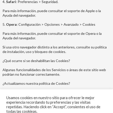
4.
Safari
: Preferencias > Seguridad.
Para más información, puede consultar el soporte de Apple o la
Ayuda del navegador.
5.
Opera
: Configuración > Opciones > Avanzado > Cookies
Para más información, puede consultar el soporte de Opera o la
Ayuda del navegador.
Si usa otro navegador distinto a los anteriores, consulte su política
de instalación, uso y bloqueo de cookies.
¿Qué ocurre si se deshabilitan las Cookies?
Algunas funcionalidades de los Servicios o áreas de este sitio web
podrían no funcionar correctamente.
¿Actualizamos nuestra política de Cookies?
Es posible que actualicemos la política de Cookies de nuestra página
web, por ello, le recomendamos revisar esta política cada vez que
Usamos cookies en nuestro sitio para ofrecer le mejor
acceda a nuestro sitio web con el objetivo de estar adecuadamente
experiencia recordando tu preferencias y las visitas
informado sobre cómo y para que usamos las Cookies.
repetidas. Haciendo click en “Accept”, consientes el uso de
todas las cookieas.