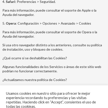
4.
Safari
: Preferencias > Seguridad.
Para más información, puede consultar el soporte de Apple o la
Ayuda del navegador.
5.
Opera
: Configuración > Opciones > Avanzado > Cookies
Para más información, puede consultar el soporte de Opera o la
Ayuda del navegador.
Si usa otro navegador distinto a los anteriores, consulte su política
de instalación, uso y bloqueo de cookies.
¿Qué ocurre si se deshabilitan las Cookies?
Algunas funcionalidades de los Servicios o áreas de este sitio web
podrían no funcionar correctamente.
¿Actualizamos nuestra política de Cookies?
Es posible que actualicemos la política de Cookies de nuestra página
web, por ello, le recomendamos revisar esta política cada vez que
Usamos cookies en nuestro sitio para ofrecer le mejor
acceda a nuestro sitio web con el objetivo de estar adecuadamente
experiencia recordando tu preferencias y las visitas
informado sobre cómo y para que usamos las Cookies.
repetidas. Haciendo click en “Accept”, consientes el uso de
todas las cookieas.