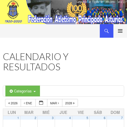
Buscar
Federacion Asturiana de Atletismo
SALTAR
MENÚ
AL
PRINCI
CONTENIDO
CALENDARIO Y
RESULTADOS
Categorías
2026
ENE
MAR
2028
LUN
MAR
MIÉ
JUE
VIE
SÁB
DOM
1
2
3
4
5
6
7