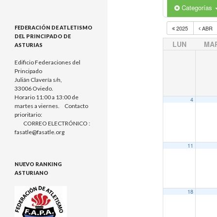
Categorías
FEDERACIÓN DE ATLETISMO
2025
ABR
DEL PRINCIPADO DE
LUN
MA
ASTURIAS
Edificio Federaciones del
Principado
Julián Clavería s/n,
33006 Oviedo.
Horario 11:00 a 13:00 de
4
martes a viernes. Contacto
prioritario:
CORREO ELECTRÓNICO :
fasatle@fasatle.org
11
NUEVO RANKING
ASTURIANO
18