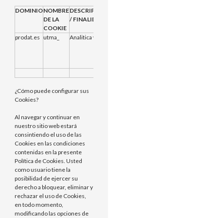
DOMINIO
NOMBRE
DESCRIPCION
PROVEEDOR
CADUCIDAD
DE LA
/ FINALIDAD
COOKIE
prodat.es
utma_
Analitica web
Propias
2 años desde
que se creo
inicialmente o
se restableció
¿Cómo puede configurar sus
Cookies?
Al navegar y continuar en
nuestro sitio web estará
consintiendo el uso de las
Cookies en las condiciones
contenidas en la presente
Política de Cookies. Usted
como usuario tiene la
posibilidad de ejercer su
derecho a bloquear, eliminar y
rechazar el uso de Cookies,
en todo momento,
modificando las opciones de