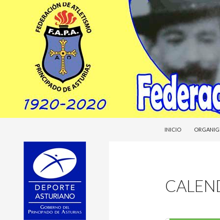
SALTAR AL CONTENI
Buscar
Federacion Asturiana de Atletismo
INICIO
ORGANIG
fasatle
CALEN