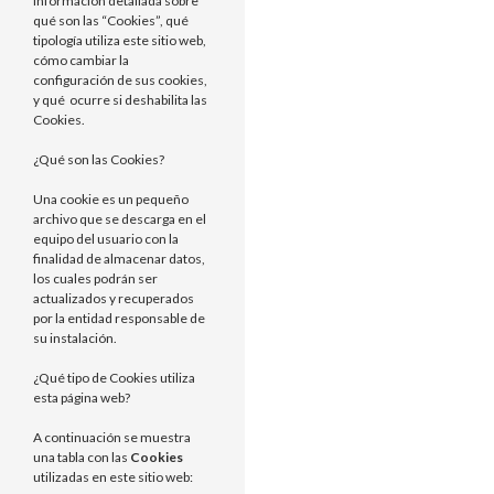
información detallada sobre
qué son las “Cookies”, qué
tipología utiliza este sitio web,
cómo cambiar la
configuración de sus cookies,
y qué ocurre si deshabilita las
Cookies.
¿Qué son las Cookies?
Una cookie es un pequeño
archivo que se descarga en el
equipo del usuario con la
finalidad de almacenar datos,
los cuales podrán ser
actualizados y recuperados
por la entidad responsable de
su instalación.
¿Qué tipo de Cookies utiliza
esta página web?
A continuación se muestra
una tabla con las
Cookies
utilizadas en este sitio web: