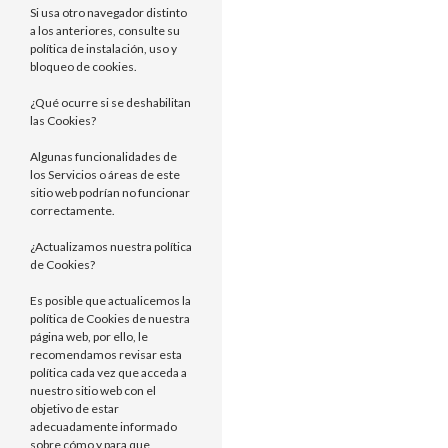
Si usa otro navegador distinto
a los anteriores, consulte su
política de instalación, uso y
bloqueo de cookies.
¿Qué ocurre si se deshabilitan
las Cookies?
Algunas funcionalidades de
los Servicios o áreas de este
sitio web podrían no funcionar
correctamente.
¿Actualizamos nuestra política
de Cookies?
Es posible que actualicemos la
política de Cookies de nuestra
página web, por ello, le
recomendamos revisar esta
política cada vez que acceda a
nuestro sitio web con el
objetivo de estar
adecuadamente informado
sobre cómo y para que