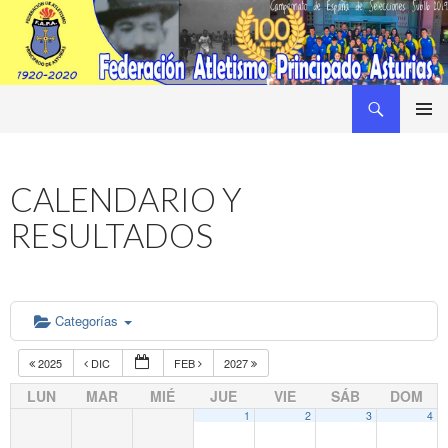
Buscar
Federacion Asturiana de Atletismo
SALTAR
MENÚ
AL
PRINCI
CONTENIDO
CALENDARIO Y
RESULTADOS
Categorías
2025
DIC
FEB
2027
LUN
MAR
MIÉ
JUE
VIE
SÁB
DOM
1
2
3
4