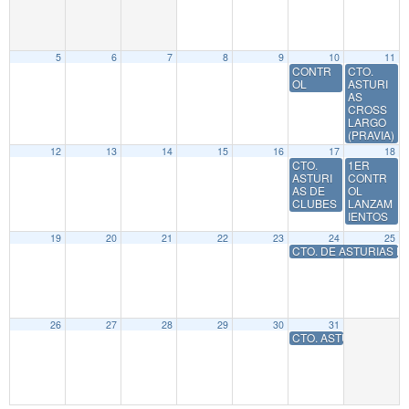
5
6
7
8
9
10
11
CONTR
CTO.
OL
ASTURI
AS
CROSS
LARGO
(PRAVIA)
12
13
14
15
16
17
18
CTO.
1ER
ASTURI
CONTR
AS DE
OL
CLUBES
LANZAM
IENTOS
19
20
21
22
23
24
25
CTO. DE ASTURIAS 
26
27
28
29
30
31
CTO. ASTURIAS SUB