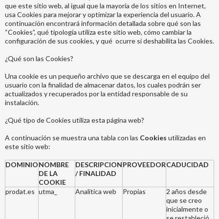
que este sitio web, al igual que la mayoría de los sitios en Internet,
usa Cookies para mejorar y optimizar la experiencia del usuario. A
continuación encontrará información detallada sobre qué son las
“Cookies”, qué tipología utiliza este sitio web, cómo cambiar la
configuración de sus cookies, y qué ocurre si deshabilita las Cookies.
¿Qué son las Cookies?
Una cookie es un pequeño archivo que se descarga en el equipo del
usuario con la finalidad de almacenar datos, los cuales podrán ser
actualizados y recuperados por la entidad responsable de su
instalación.
¿Qué tipo de Cookies utiliza esta página web?
A continuación se muestra una tabla con las
Cookies
utilizadas en
este sitio web:
DOMINIO
NOMBRE
DESCRIPCION
PROVEEDOR
CADUCIDAD
DE LA
/ FINALIDAD
COOKIE
prodat.es
utma_
Analitica web
Propias
2 años desde
que se creo
inicialmente o
se restableció