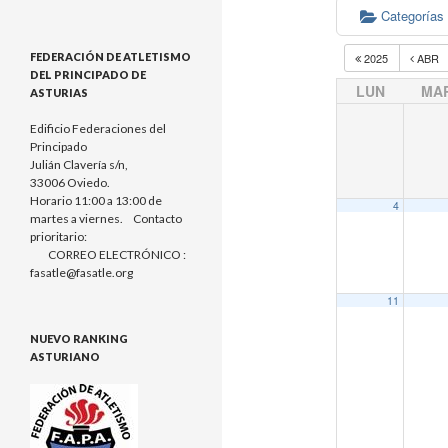
Categorías
FEDERACIÓN DE ATLETISMO
2025
ABR
DEL PRINCIPADO DE
LUN
MA
ASTURIAS
Edificio Federaciones del
Principado
Julián Clavería s/n,
33006 Oviedo.
Horario 11:00 a 13:00 de
4
martes a viernes. Contacto
prioritario:
CORREO ELECTRÓNICO :
fasatle@fasatle.org
11
NUEVO RANKING
ASTURIANO