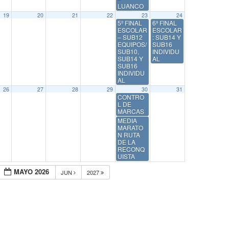
LUANCO
19
20
21
22
23
24
5º FINAL
6ª FINAL
ESCOLAR
ESCOLAR
– SUB12
: SUB14 Y
EQUIPOS/
SUB16
SUB10,
INDIVIDU
SUB14 Y
AL
SUB16
INDIVIDU
AL
26
27
28
29
30
31
CONTRO
L DE
MARCAS
MEDIA
MARATO
N RUTA
DE LA
RECONQ
UISTA
MAYO 2026
JUN
2027