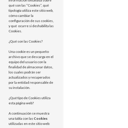
información detallada sobre
qué son las “Cookies”, qué
tipología utiliza este sitio web,
cómo cambiar la
configuración de sus cookies,
y qué ocurre si deshabilita las
Cookies.
¿Qué son las Cookies?
Una cookie es un pequeño
archivo que se descarga en el
equipo del usuario con la
finalidad de almacenar datos,
los cuales podrán ser
actualizados y recuperados
por la entidad responsable de
su instalación.
¿Qué tipo de Cookies utiliza
esta página web?
A continuación se muestra
una tabla con las
Cookies
utilizadas en este sitio web: