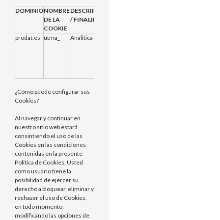
DOMINIO
NOMBRE
DESCRIPCION
PROVEEDOR
CADUCIDAD
DE LA
/ FINALIDAD
COOKIE
prodat.es
utma_
Analitica web
Propias
2 años desde
que se creo
inicialmente o
se restableció
¿Cómo puede configurar sus
Cookies?
Al navegar y continuar en
nuestro sitio web estará
consintiendo el uso de las
Cookies en las condiciones
contenidas en la presente
Política de Cookies. Usted
como usuario tiene la
posibilidad de ejercer su
derecho a bloquear, eliminar y
rechazar el uso de Cookies,
en todo momento,
modificando las opciones de