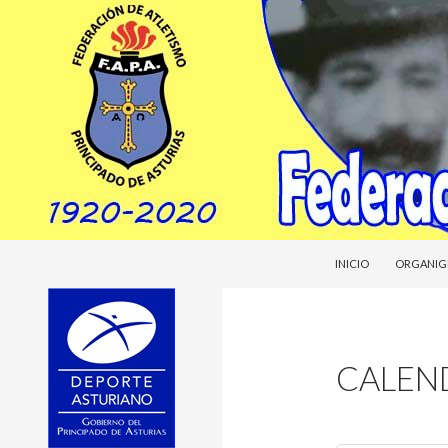
SALTAR AL CONTENI
Buscar
Federacion Asturiana de Atletismo
INICIO
ORGANIG
fasatle
CALEN