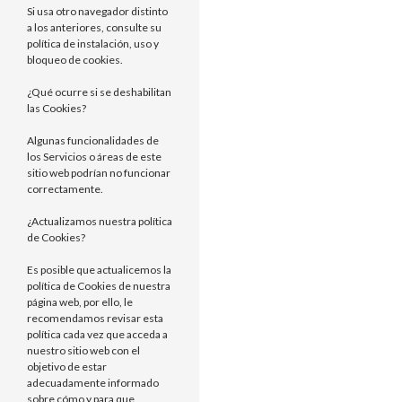
Si usa otro navegador distinto
a los anteriores, consulte su
política de instalación, uso y
bloqueo de cookies.
¿Qué ocurre si se deshabilitan
las Cookies?
Algunas funcionalidades de
los Servicios o áreas de este
sitio web podrían no funcionar
correctamente.
¿Actualizamos nuestra política
de Cookies?
Es posible que actualicemos la
política de Cookies de nuestra
página web, por ello, le
recomendamos revisar esta
política cada vez que acceda a
nuestro sitio web con el
objetivo de estar
adecuadamente informado
sobre cómo y para que