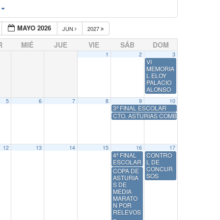
MAYO 2026
JUN
2027
R
MIÉ
JUE
VIE
SÁB
DOM
1
2
3
VI
MEMORIA
L ELOY
PALACIO
ALONSO
5
6
7
8
9
10
3ª FINAL ESCOLAR
CTO. ASTURIAS COMBINADAS
12
13
14
15
16
17
4ª FINAL
CONTRO
ESCOLAR
L DE
CONCUR
COPA DE
SOS
ASTURIA
S DE
MEDIA
MARATO
N POR
RELEVOS
–